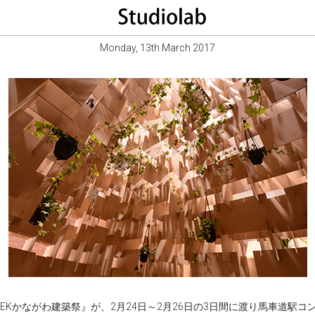
Monday, 13th March 2017
WEEKかながわ建築祭』が、2月24日～2月26日の3日間に渡り馬車道