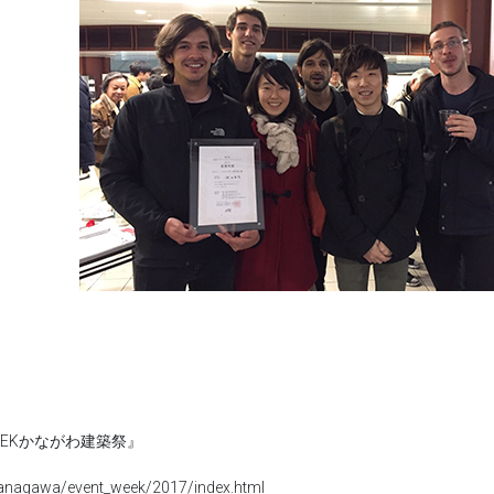
EEKかながわ建築祭』
/kanagawa/event_week/2017/index.html